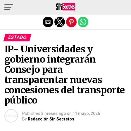
Salir de la versión móvil
ESTADO
IP- Universidades y
gobierno integrarán
Consejo para
transparentar nuevas
concesiones del transporte
público
Published
3 meses ago
on
11 mayo, 2026
By
Redacción Sin Secretos