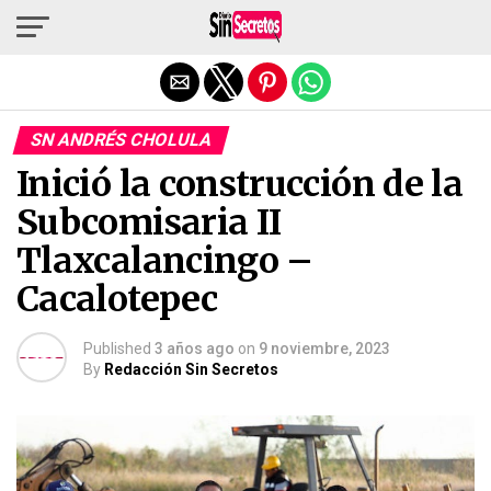
Salir de la versión móvil
SN ANDRÉS CHOLULA
Inició la construcción de la
Subcomisaria II
Tlaxcalancingo –
Cacalotepec
Published
3 años ago
on
9 noviembre, 2023
By
Redacción Sin Secretos