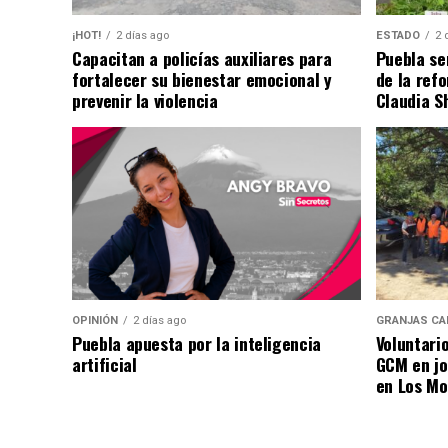
¡HOT!
2 días ago
ESTADO
2 
Capacitan a policías auxiliares para
Puebla se
fortalecer su bienestar emocional y
de la ref
prevenir la violencia
Claudia S
OPINIÓN
2 días ago
GRANJAS CA
Puebla apuesta por la inteligencia
Voluntari
artificial
GCM en jo
en Los Mo