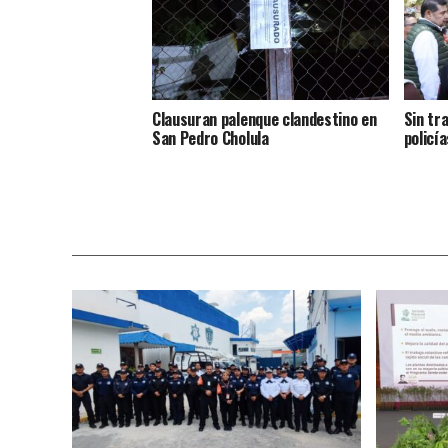
Clausuran palenque clandestino en
Sin tr
San Pedro Cholula
policía