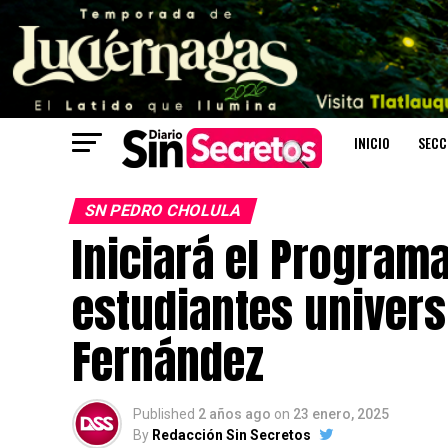
INICIO
SECC
SN PEDRO CHOLULA
Iniciará el Programa
estudiantes univers
Fernández
Published
2 años ago
on
23 enero, 2025
By
Redacción Sin Secretos