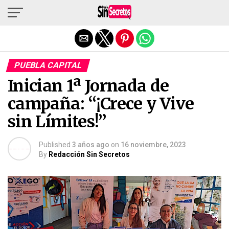
Salir de la versión móvil
PUEBLA CAPITAL
Inician 1ª Jornada de
campaña: “¡Crece y Vive
sin Límites!”
Published
3 años ago
on
16 noviembre, 2023
By
Redacción Sin Secretos