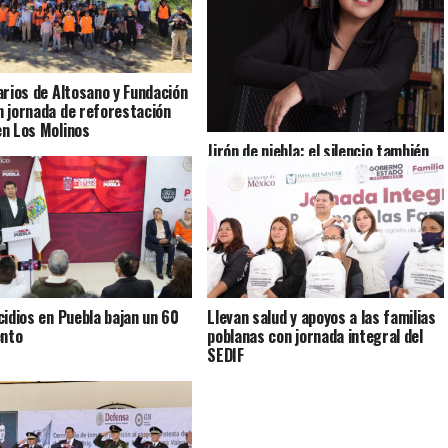
arios de Altosano y Fundación
 jornada de reforestación
n Los Molinos
Jirón de niebla: el silencio también
cuenta historias
cidios en Puebla bajan un 60
Llevan salud y apoyos a las familias
ento
poblanas con jornada integral del
SEDIF