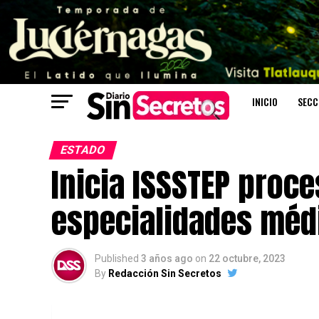
INICIO
SECC
ESTADO
Inicia ISSSTEP proc
especialidades méd
Published
3 años ago
on
22 octubre, 2023
By
Redacción Sin Secretos