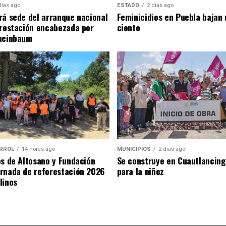
días ago
ESTADO
2 días ago
rá sede del arranque nacional
Feminicidios en Puebla bajan 
orestación encabezada por
ciento
heinbaum
RROL
14 horas ago
MUNICIPIOS
2 días ago
os de Altosano y Fundación
Se construye en Cuautlancin
rnada de reforestación 2026
para la niñez
linos