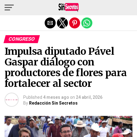
Salir de la versión móvil
CONGRESO
Impulsa diputado Pável
Gaspar diálogo con
productores de flores para
fortalecer al sector
Published
4 meses ago
on
24 abril, 2026
By
Redacción Sin Secretos