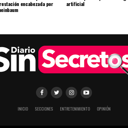
orestación encabezada por
artificial
heinbaum
INICIO
SECCIONES
ENTRETENIMIENTO
OPINIÓN