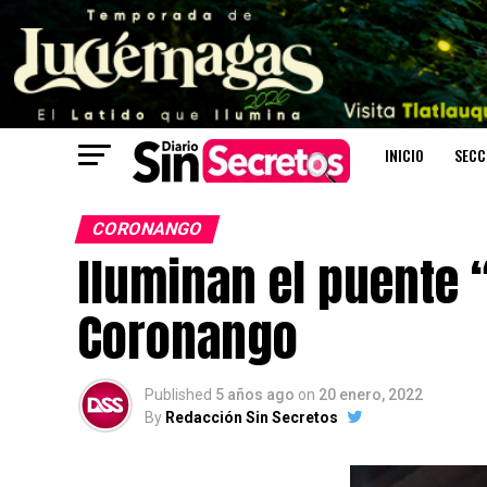
INICIO
SECC
CORONANGO
Iluminan el puente 
Coronango
Published
5 años ago
on
20 enero, 2022
By
Redacción Sin Secretos