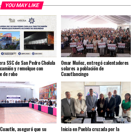
YOU MAY LIKE
ra SSC de San Pedro Cholula
Omar Muñoz, entregó calentadores
camión y remolque con
solares a población de
e de robo
Cuautlancingo
 Cuautle, aseguró que su
Inicia en Puebla cruzada por la