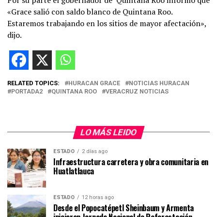
«Grace salió con saldo blanco de Quintana Roo.
Estaremos trabajando en los sitios de mayor afectación»,
dijo.
RELATED TOPICS:
HURACAN GRACE
NOTICIAS HURACAN
PORTADA2
QUINTANA ROO
VERACRUZ NOTICIAS
LO MÁS LEIDO
ESTADO
2 días ago
Infraestructura carretera y obra comunitaria en
Huatlatlauca
ESTADO
12 horas ago
Desde el Popocatépetl Sheinbaum y Armenta
iniciaron Jornada Nacional de Reforestación