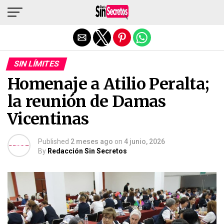
Salir de la versión móvil
SIN LÍMITES
Homenaje a Atilio Peralta;
la reunión de Damas
Vicentinas
Published
2 meses ago
on
4 junio, 2026
By
Redacción Sin Secretos