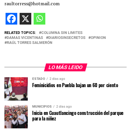
raultorress@hotmail.com
RELATED TOPICS:
COLUMNA SIN LIMITES
DAMAS VICENTINAS
DIARIOSINSECRETOS
OPINION
RAÚL TORRES SALMERÓN
LO MÁS LEIDO
ESTADO
2 días ago
Feminicidios en Puebla bajan un 60 por ciento
MUNICIPIOS
2 días ago
Inicia en Cuautlancingo construcción del parque
para la niñez