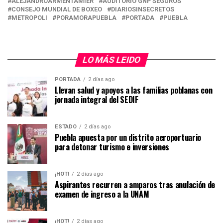
ALEJANDROARMENTAMIER
AUDITORIO GNP SEGUROS
CONSEJO MUNDIAL DE BOXEO
DIARIOSINSECRETOS
METROPOLI
PORAMORAPUEBLA
PORTADA
PUEBLA
LO MÁS LEIDO
PORTADA
2 días ago
Llevan salud y apoyos a las familias poblanas con
jornada integral del SEDIF
ESTADO
2 días ago
Puebla apuesta por un distrito aeroportuario
para detonar turismo e inversiones
¡HOT!
2 días ago
Aspirantes recurren a amparos tras anulación de
examen de ingreso a la UNAM
¡HOT!
2 días ago