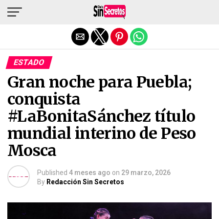
Salir de la versión móvil
ESTADO
Gran noche para Puebla;
conquista
#LaBonitaSánchez título
mundial interino de Peso
Mosca
Published
4 meses ago
on
29 marzo, 2026
By
Redacción Sin Secretos