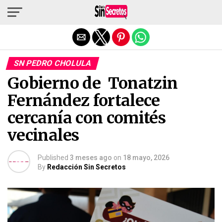
Salir de la versión móvil
SN PEDRO CHOLULA
Gobierno de Tonatzin
Fernández fortalece
cercanía con comités
vecinales
Published
3 meses ago
on
18 mayo, 2026
By
Redacción Sin Secretos