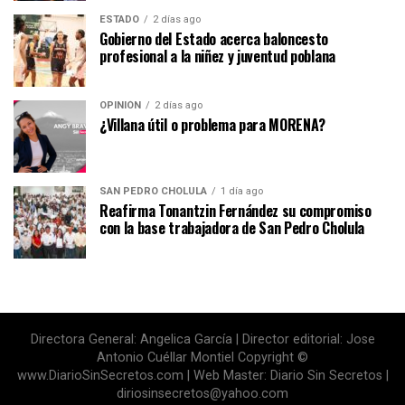
ESTADO
2 días ago
Gobierno del Estado acerca baloncesto
profesional a la niñez y juventud poblana
OPINIÓN
2 días ago
¿Villana útil o problema para MORENA?
SAN PEDRO CHOLULA
1 día ago
Reafirma Tonantzin Fernández su compromiso
con la base trabajadora de San Pedro Cholula
Directora General: Angelica García | Director editorial: Jose
Antonio Cuéllar Montiel Copyright ©
www.DiarioSinSecretos.com | Web Master: Diario Sin Secretos |
diriosinsecretos@yahoo.com