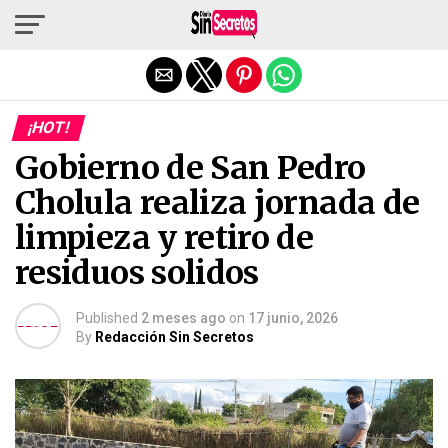
Salir de la versión móvil
¡HOT!
Gobierno de San Pedro
Cholula realiza jornada de
limpieza y retiro de
residuos solidos
Published
2 meses ago
on
17 junio, 2026
By
Redacción Sin Secretos