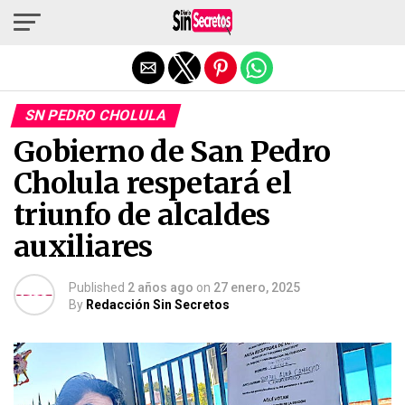
Salir de la versión móvil
SN PEDRO CHOLULA
Gobierno de San Pedro
Cholula respetará el
triunfo de alcaldes
auxiliares
Published
2 años ago
on
27 enero, 2025
By
Redacción Sin Secretos