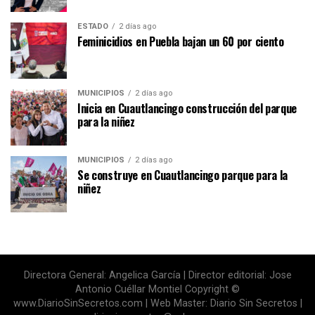
ESTADO
2 días ago
Feminicidios en Puebla bajan un 60 por ciento
MUNICIPIOS
2 días ago
Inicia en Cuautlancingo construcción del parque
para la niñez
MUNICIPIOS
2 días ago
Se construye en Cuautlancingo parque para la
niñez
Directora General: Angelica García | Director editorial: Jose
Antonio Cuéllar Montiel Copyright ©
www.DiarioSinSecretos.com | Web Master: Diario Sin Secretos |