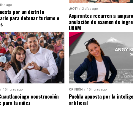
días ago
¡HOT!
2 días ago
uesta por un distrito
Aspirantes recurren a amparo
ario para detonar turismo e
anulación de examen de ingre
es
UNAM
15 horas ago
OPINIÓN
15 horas ago
 Cuautlancingo construcción
Puebla apuesta por la intelig
e para la niñez
artificial