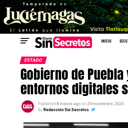
INICIO
SECC
ESTADO
Gobierno de Puebla 
entornos digitales 
Published
8 meses ago
on
29 noviembre, 2025
By
Redacción Sin Secretos