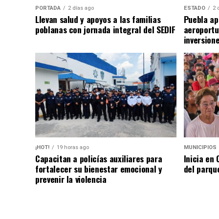
PORTADA
2 días ago
ESTADO
2 
Llevan salud y apoyos a las familias
Puebla ap
poblanas con jornada integral del SEDIF
aeroportu
inversion
¡HOT!
19 horas ago
MUNICIPIOS
Capacitan a policías auxiliares para
Inicia en
fortalecer su bienestar emocional y
del parqu
prevenir la violencia