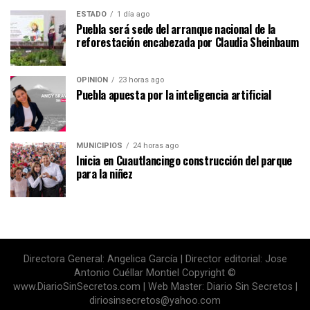
ESTADO
1 día ago
Puebla será sede del arranque nacional de la
reforestación encabezada por Claudia Sheinbaum
OPINIÓN
23 horas ago
Puebla apuesta por la inteligencia artificial
MUNICIPIOS
24 horas ago
Inicia en Cuautlancingo construcción del parque
para la niñez
Directora General: Angelica García | Director editorial: Jose
Antonio Cuéllar Montiel Copyright ©
www.DiarioSinSecretos.com | Web Master: Diario Sin Secretos |
diriosinsecretos@yahoo.com