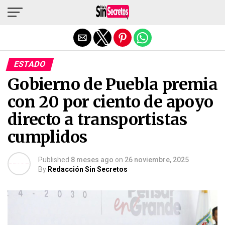
Salir de la versión móvil
ESTADO
Gobierno de Puebla premia
con 20 por ciento de apoyo
directo a transportistas
cumplidos
Published
8 meses ago
on
26 noviembre, 2025
By
Redacción Sin Secretos