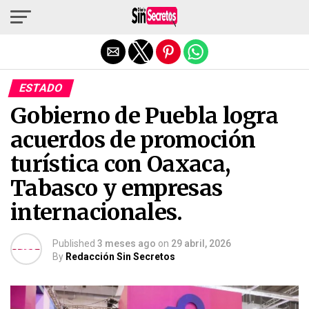
Salir de la versión móvil
ESTADO
Gobierno de Puebla logra
acuerdos de promoción
turística con Oaxaca,
Tabasco y empresas
internacionales.
Published
3 meses ago
on
29 abril, 2026
By
Redacción Sin Secretos