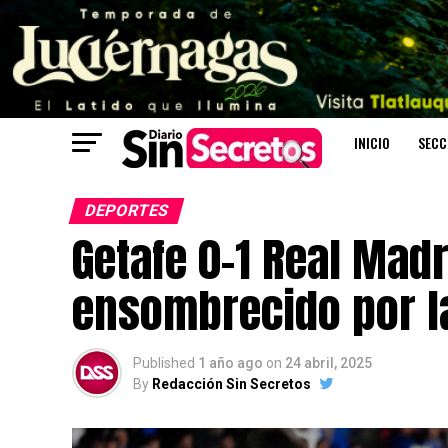
INICIO
SECC
DEPORTES
Getafe 0-1 Real Madr
ensombrecido por l
Published
1 año ago
on
24 abril, 2025
By
Redacción Sin Secretos