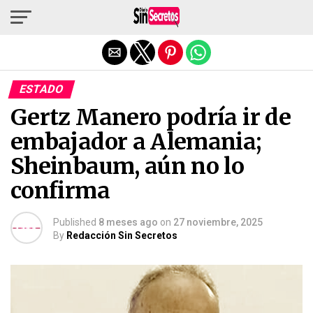
Salir de la versión móvil
ESTADO
Gertz Manero podría ir de
embajador a Alemania;
Sheinbaum, aún no lo
confirma
Published
8 meses ago
on
27 noviembre, 2025
By
Redacción Sin Secretos