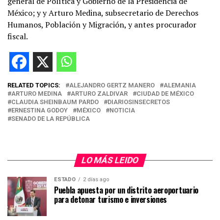
general de Política y Gobierno de la Presidencia de
México; y y Arturo Medina, subsecretario de Derechos
Humanos, Población y Migración, y antes procurador
fiscal.
RELATED TOPICS:
ALEJANDRO GERTZ MANERO
ALEMANIA
ARTURO MEDINA
ARTURO ZALDIVAR
CIUDAD DE MÉXICO
CLAUDIA SHEINBAUM PARDO
DIARIOSINSECRETOS
ERNESTINA GODOY
MÉXICO
NOTICIA
SENADO DE LA REPÚBLICA
LO MÁS LEIDO
ESTADO
2 días ago
Puebla apuesta por un distrito aeroportuario
para detonar turismo e inversiones