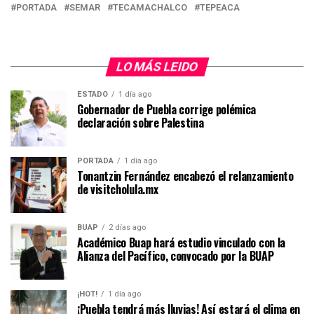
PORTADA
SEMAR
TECAMACHALCO
TEPEACA
LO MÁS LEIDO
ESTADO
1 día ago
Gobernador de Puebla corrige polémica
declaración sobre Palestina
PORTADA
1 día ago
Tonantzin Fernández encabezó el relanzamiento
de visitcholula.mx
BUAP
2 días ago
Académico Buap hará estudio vinculado con la
Alianza del Pacífico, convocado por la BUAP
¡HOT!
1 día ago
¡Puebla tendrá más lluvias! Así estará el clima en