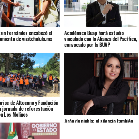
zin Fernández encabezó el
Académico Buap hará estudio
amiento de visitcholula.mx
vinculado con la Alianza del Pacífico,
convocado por la BUAP
arios de Altosano y Fundación
 jornada de reforestación
n Los Molinos
Jirón de niebla: el silencio también
cuenta historias