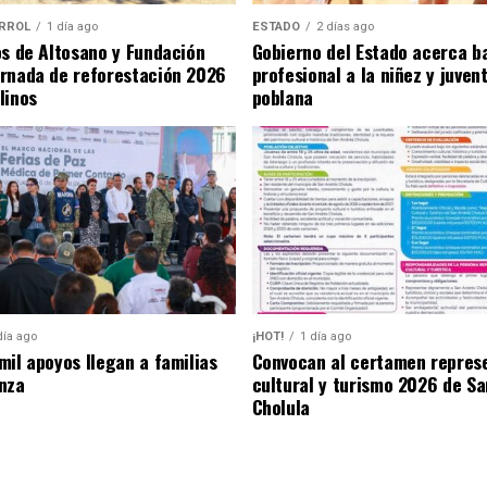
RROL
1 día ago
ESTADO
2 días ago
os de Altosano y Fundación
Gobierno del Estado acerca b
rnada de reforestación 2026
profesional a la niñez y juven
linos
poblana
día ago
¡HOT!
1 día ago
mil apoyos llegan a familias
Convocan al certamen repres
nza
cultural y turismo 2026 de S
Cholula