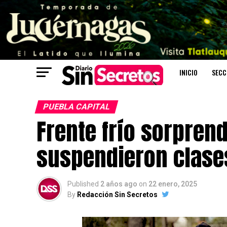
INICIO
SECC
PUEBLA CAPITAL
Frente frío sorpren
suspendieron clase
Published
2 años ago
on
22 enero, 2025
By
Redacción Sin Secretos