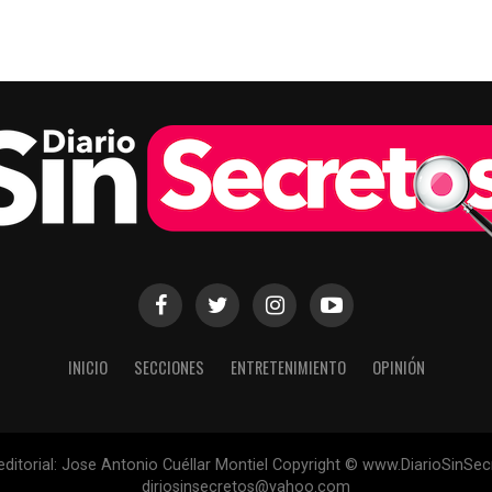
INICIO
SECCIONES
ENTRETENIMIENTO
OPINIÓN
 editorial: Jose Antonio Cuéllar Montiel Copyright © www.DiarioSinSe
diriosinsecretos@yahoo.com