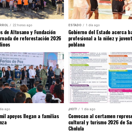
RROL
22 horas ago
ESTADO
1 día ago
os de Altosano y Fundación
Gobierno del Estado acerca b
rnada de reforestación 2026
profesional a la niñez y juven
linos
poblana
día ago
¡HOT!
1 día ago
mil apoyos llegan a familias
Convocan al certamen repres
nza
cultural y turismo 2026 de S
Cholula