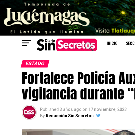
INICIO
SECC
ESTADO
Fortalece Policía Au
vigilancia durante “
Published
3 años ago
on
17 noviembre, 2023
By
Redacción Sin Secretos