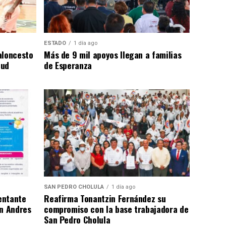
ESTADO
1 día ago
aloncesto
Más de 9 mil apoyos llegan a familias
tud
de Esperanza
SAN PEDRO CHOLULA
1 día ago
entante
Reafirma Tonantzin Fernández su
an Andres
compromiso con la base trabajadora de
San Pedro Cholula