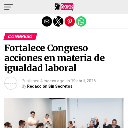
Salir de la versión móvil
CONGRESO
Fortalece Congreso
acciones en materia de
igualdad laboral
Published
4 meses ago
on
19 abril, 2026
By
Redacción Sin Secretos