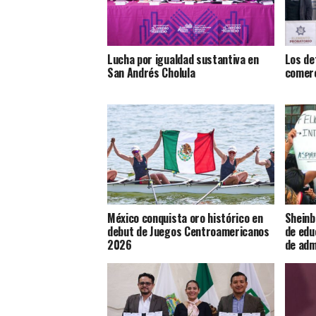
Lucha por igualdad sustantiva en
Los de
San Andrés Cholula
comerc
México conquista oro histórico en
Sheinb
debut de Juegos Centroamericanos
de edu
2026
de adm