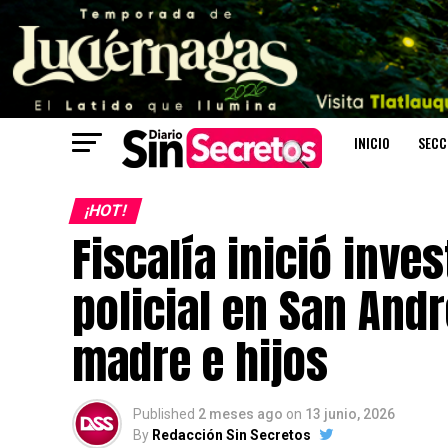
INICIO
SECC
¡HOT!
Fiscalía inició inve
policial en San And
madre e hijos
Published
2 meses ago
on
13 junio, 2026
By
Redacción Sin Secretos