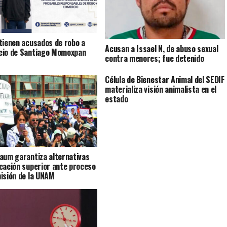
tienen acusados de robo a
Acusan a Issael N, de abuso sexual
io de Santiago Momoxpan
contra menores; fue detenido
Célula de Bienestar Animal del SEDIF
materializa visión animalista en el
estado
aum garantiza alternativas
cación superior ante proceso
isión de la UNAM