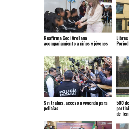
Reafirma Ceci Arellano
Libres
acompañamiento a niños y jóvenes
Period
Sin trabas, acceso a vivienda para
500 de
policías
partic
de Ten