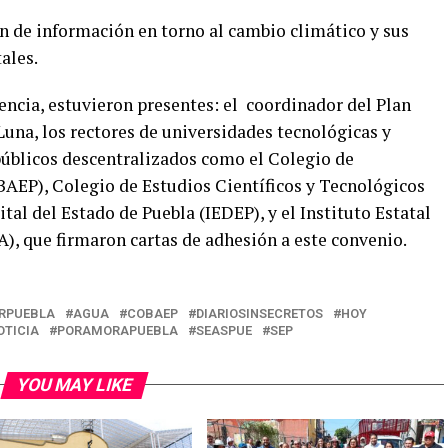
ión de información en torno al cambio climático y sus
ales.
encia, estuvieron presentes: el
coordinador del Plan
una, los rectores de universidades tecnológicas y
públicos descentralizados como el Colegio de
BAEP), Colegio de Estudios Científicos y Tecnológicos
tal del Estado de Puebla (IEDEP), y el Instituto Estatal
A), que firmaron cartas de adhesión a este convenio.
RPUEBLA
AGUA
COBAEP
DIARIOSINSECRETOS
HOY
OTICIA
PORAMORAPUEBLA
SEASPUE
SEP
YOU MAY LIKE