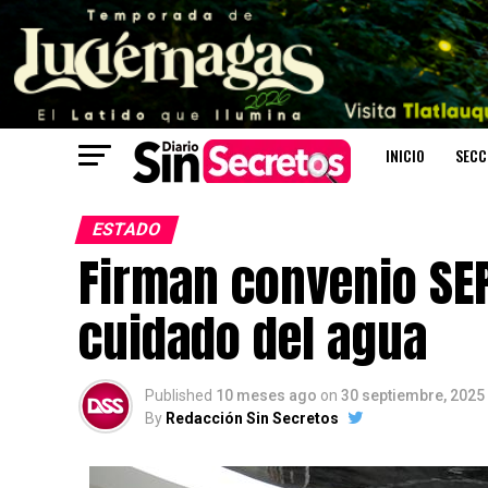
INICIO
SECC
ESTADO
Firman convenio SEP
cuidado del agua
Published
10 meses ago
on
30 septiembre, 2025
By
Redacción Sin Secretos