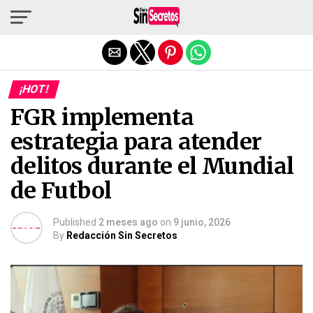
Salir de la versión móvil
¡HOT!
FGR implementa
estrategia para atender
delitos durante el Mundial
de Futbol
Published
2 meses ago
on
9 junio, 2026
By
Redacción Sin Secretos