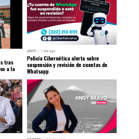
¡HOT!
1 día ago
Policía Cibernética alerta sobre
s tras
suspensión y revisión de cuentas de
so a la
Whatsapp