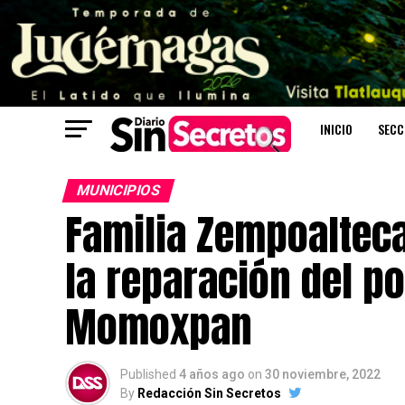
INICIO
SECC
MUNICIPIOS
Familia Zempoalteca
la reparación del p
Momoxpan
Published
4 años ago
on
30 noviembre, 2022
By
Redacción Sin Secretos