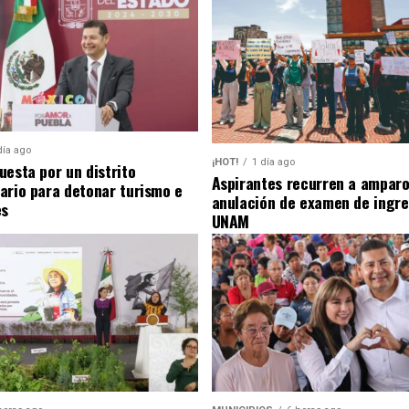
día ago
¡HOT!
1 día ago
uesta por un distrito
Aspirantes recurren a amparo
ario para detonar turismo e
anulación de examen de ingre
es
UNAM