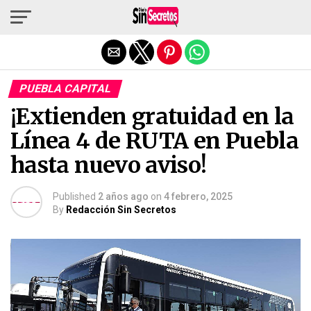
Salir de la versión móvil
PUEBLA CAPITAL
¡Extienden gratuidad en la
Línea 4 de RUTA en Puebla
hasta nuevo aviso!
Published
2 años ago
on
4 febrero, 2025
By
Redacción Sin Secretos