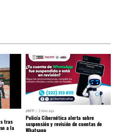
¡HOT!
2 días ago
Policía Cibernética alerta sobre
s tras
suspensión y revisión de cuentas de
so a la
Whatsapp