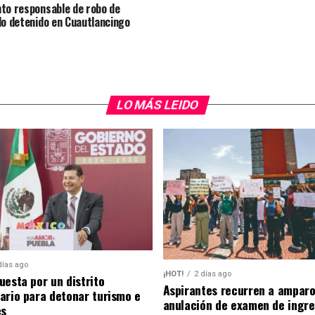
to responsable de robo de
lo detenido en Cuautlancingo
LO MÁS LEIDO
días ago
¡HOT!
2 días ago
uesta por un distrito
Aspirantes recurren a amparo
ario para detonar turismo e
anulación de examen de ingre
es