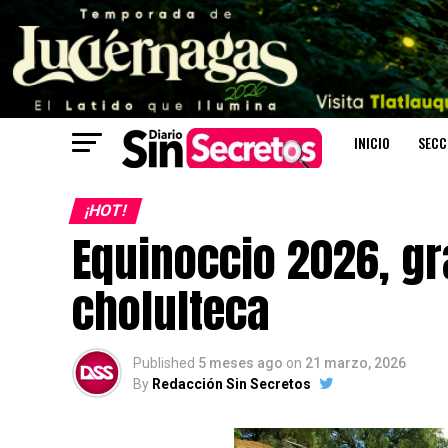
INICIO
SECC
¡HOT!
Equinoccio 2026, gra
cholulteca
Published
5 meses ago
on
21 marzo, 2026
By
Redacción Sin Secretos