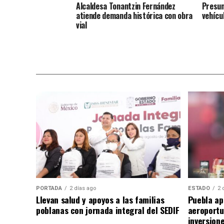
Alcaldesa Tonantzin Fernández
Presun
atiende demanda histórica con obra
vehícu
vial
PORTADA
2 días ago
ESTADO
2 
Llevan salud y apoyos a las familias
Puebla ap
poblanas con jornada integral del SEDIF
aeroportu
inversion