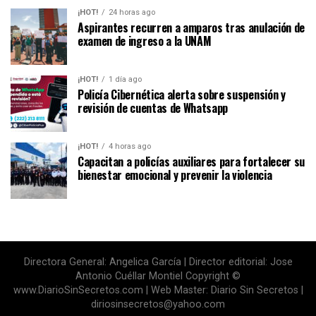
¡HOT!
24 horas ago
Aspirantes recurren a amparos tras anulación de
examen de ingreso a la UNAM
¡HOT!
1 día ago
Policía Cibernética alerta sobre suspensión y
revisión de cuentas de Whatsapp
¡HOT!
4 horas ago
Capacitan a policías auxiliares para fortalecer su
bienestar emocional y prevenir la violencia
Directora General: Angelica García | Director editorial: Jose
Antonio Cuéllar Montiel Copyright ©
www.DiarioSinSecretos.com | Web Master: Diario Sin Secretos |
diriosinsecretos@yahoo.com