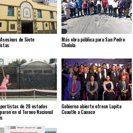
 Asesinos de Siete
Más obra pública para San Pedro
istas
Cholula
portistas de 28 estados
Gobierno abierto ofrece Lupita
iparon en el Torneo Nacional
Cuautle a Canaco
is