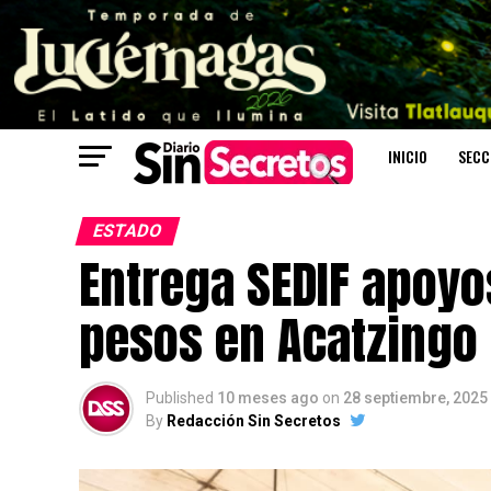
INICIO
SECC
ESTADO
Entrega SEDIF apoyo
pesos en Acatzingo
Published
10 meses ago
on
28 septiembre, 2025
By
Redacción Sin Secretos