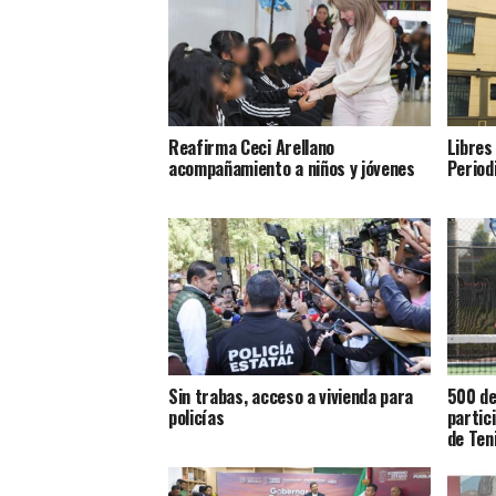
Reafirma Ceci Arellano
Libres
acompañamiento a niños y jóvenes
Period
Sin trabas, acceso a vivienda para
500 de
policías
partic
de Ten