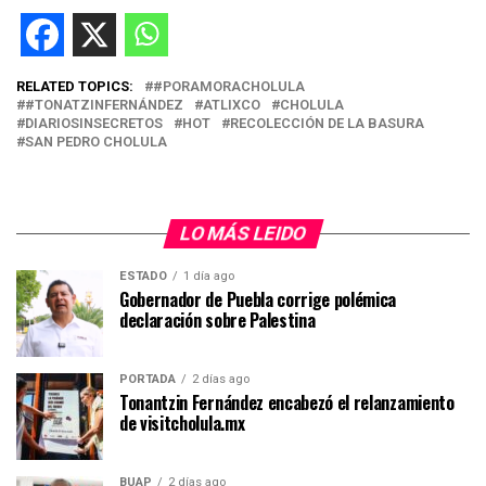
RELATED TOPICS:
#PORAMORACHOLULA
#TONATZINFERNÁNDEZ
ATLIXCO
CHOLULA
DIARIOSINSECRETOS
HOT
RECOLECCIÓN DE LA BASURA
SAN PEDRO CHOLULA
LO MÁS LEIDO
ESTADO
1 día ago
Gobernador de Puebla corrige polémica
declaración sobre Palestina
PORTADA
2 días ago
Tonantzin Fernández encabezó el relanzamiento
de visitcholula.mx
BUAP
2 días ago