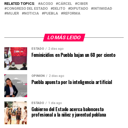
RELATED TOPICS:
ACOSO
CÁRCEL
CIBER
CONGRESO DEL ESTADO
DELITO
DIPUTADO
INTIMIDAD
MUJER
NOTICIA
PUEBLA
REFORMA
LO MÁS LEIDO
ESTADO
2 días ago
Feminicidios en Puebla bajan un 60 por ciento
OPINIÓN
2 días ago
Puebla apuesta por la inteligencia artificial
ESTADO
1 día ago
Gobierno del Estado acerca baloncesto
profesional a la niñez y juventud poblana