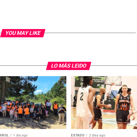
YOU MAY LIKE
LO MÁS LEIDO
RROL
1 día ago
ESTADO
2 días ago