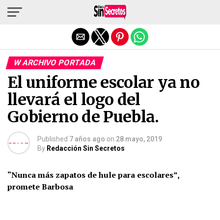
Salir de la versión móvil
W ARCHIVO PORTADA
El uniforme escolar ya no
llevará el logo del
Gobierno de Puebla.
Published
7 años ago
on
28 mayo, 2019
By
Redacción Sin Secretos
“Nunca más zapatos de hule para escolares”,
promete Barbosa