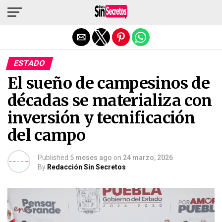
Salir de la versión móvil
ESTADO
El sueño de campesinos de
décadas se materializa con
inversión y tecnificación
del campo
Published
5 meses ago
on
24 marzo, 2026
By
Redacción Sin Secretos