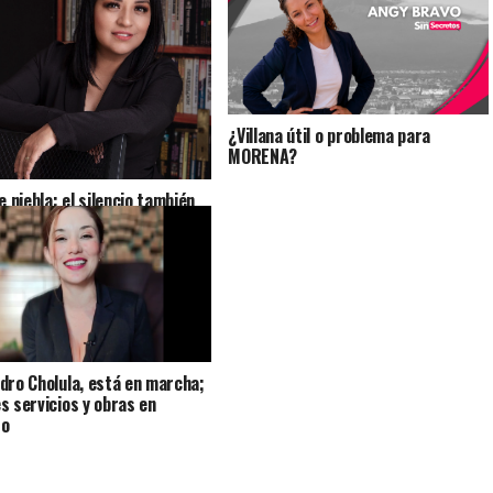
¿Villana útil o problema para
MORENA?
e niebla: el silencio también
 historias
dro Cholula, está en marcha;
s servicios y obras en
so