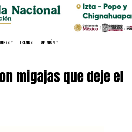
IONES
TRENDS
OPINIÓN
con migajas que deje el