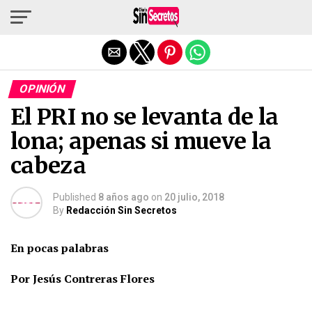
Salir de la versión móvil
OPINIÓN
El PRI no se levanta de la
lona; apenas si mueve la
cabeza
Published
8 años ago
on
20 julio, 2018
By
Redacción Sin Secretos
En pocas palabras
Por Jesús Contreras Flores