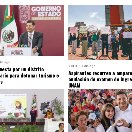
día ago
¡HOT!
1 día ago
uesta por un distrito
Aspirantes recurren a amparo
ario para detonar turismo e
anulación de examen de ingre
es
UNAM