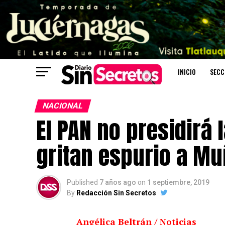
INICIO
SECC
NACIONAL
El PAN no presidirá
gritan espurio a M
Published
7 años ago
on
1 septiembre, 2019
By
Redacción Sin Secretos
Angélica Beltrán / Noticias