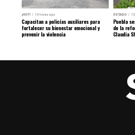
¡HOT!
14 horas ago
ESTADO
13
Capacitan a policías auxiliares para
Puebla se
fortalecer su bienestar emocional y
de la ref
prevenir la violencia
Claudia S