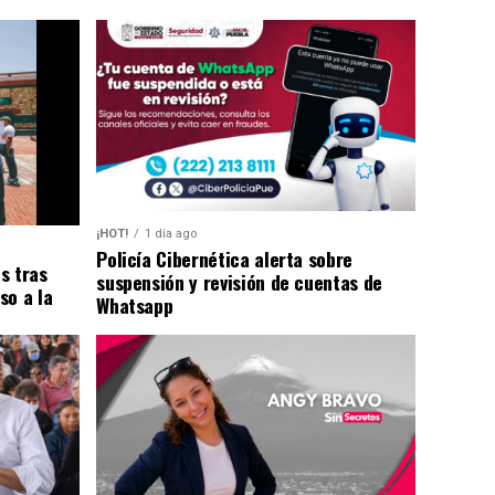
¡HOT!
1 día ago
Policía Cibernética alerta sobre
s tras
suspensión y revisión de cuentas de
so a la
Whatsapp