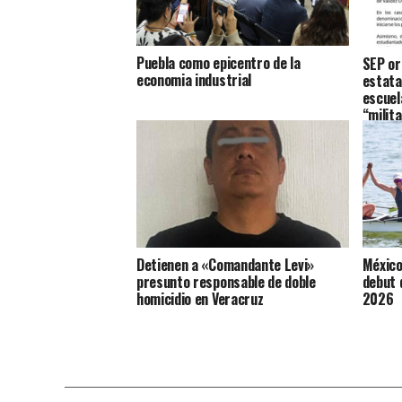
Puebla como epicentro de la
SEP or
economia industrial
estata
escuel
“milit
Detienen a «Comandante Levi»
México
presunto responsable de doble
debut 
homicidio en Veracruz
2026