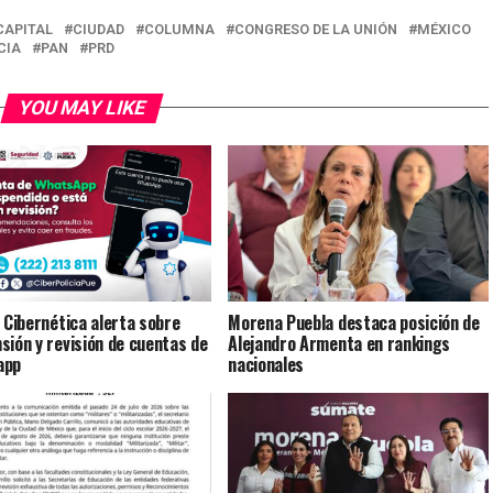
CAPITAL
CIUDAD
COLUMNA
CONGRESO DE LA UNIÓN
MÉXICO
CIA
PAN
PRD
YOU MAY LIKE
a Cibernética alerta sobre
Morena Puebla destaca posición de
sión y revisión de cuentas de
Alejandro Armenta en rankings
app
nacionales