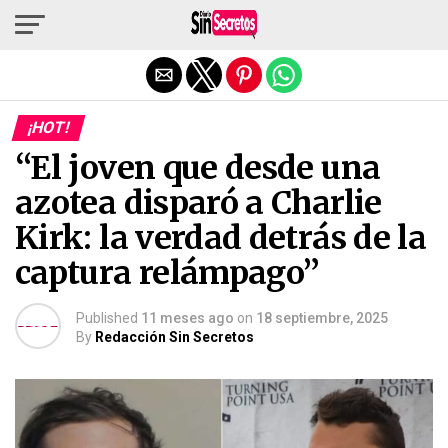
Salir de la versión móvil
¡HOT!
“El joven que desde una
azotea disparó a Charlie
Kirk: la verdad detrás de la
captura relámpago”
Published
11 meses ago
on
18 septiembre, 2025
By
Redacción Sin Secretos