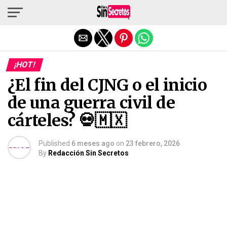
Salir de la versión móvil
¡HOT!
¿El fin del CJNG o el inicio
de una guerra civil de
cárteles? 💀🇲🇽
Published
6 meses ago
on
23 febrero, 2026
By
Redacción Sin Secretos