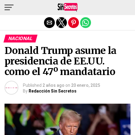
Salir de la versión móvil
NACIONAL
Donald Trump asume la
presidencia de EE.UU.
como el 47º mandatario
Published
2 años ago
on
20 enero, 2025
By
Redacción Sin Secretos