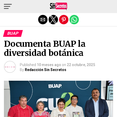
Salir de la versión móvil
BUAP
Documenta BUAP la
diversidad botánica
Published
10 meses ago
on
22 octubre, 2025
By
Redacción Sin Secretos