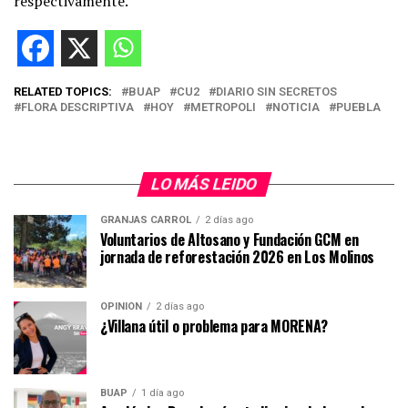
respectivamente.
RELATED TOPICS:
BUAP
CU2
DIARIO SIN SECRETOS
FLORA DESCRIPTIVA
HOY
METROPOLI
NOTICIA
PUEBLA
LO MÁS LEIDO
GRANJAS CARROL
2 días ago
Voluntarios de Altosano y Fundación GCM en
jornada de reforestación 2026 en Los Molinos
OPINIÓN
2 días ago
¿Villana útil o problema para MORENA?
BUAP
1 día ago