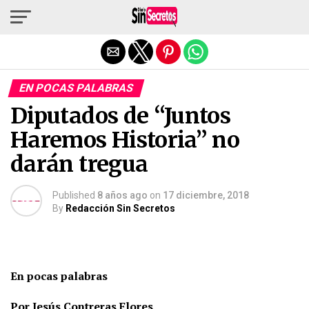
Salir de la versión móvil
EN POCAS PALABRAS
Diputados de “Juntos
Haremos Historia” no
darán tregua
Published
8 años ago
on
17 diciembre, 2018
By
Redacción Sin Secretos
En pocas palabras
Por Jesús Contreras Flores