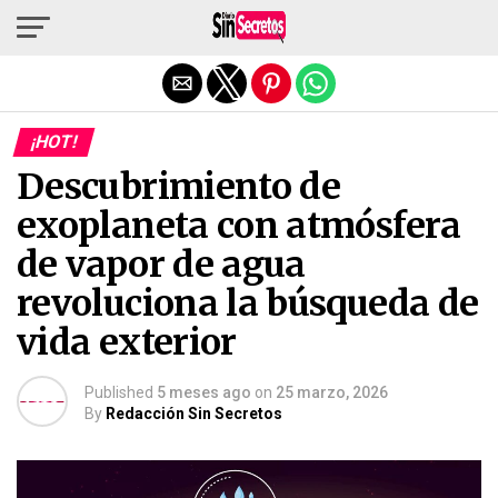
Salir de la versión móvil
¡HOT!
Descubrimiento de
exoplaneta con atmósfera
de vapor de agua
revoluciona la búsqueda de
vida exterior
Published
5 meses ago
on
25 marzo, 2026
By
Redacción Sin Secretos