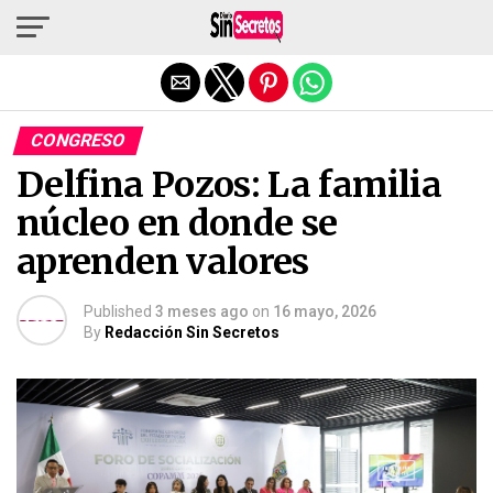
Salir de la versión móvil
CONGRESO
Delfina Pozos: La familia
núcleo en donde se
aprenden valores
Published
3 meses ago
on
16 mayo, 2026
By
Redacción Sin Secretos