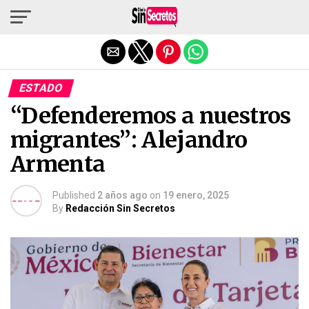
Salir de la versión móvil
ESTADO
“Defenderemos a nuestros
migrantes”: Alejandro
Armenta
Published
2 años ago
on
19 enero, 2025
By
Redacción Sin Secretos