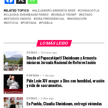
RELATED TOPICS:
ALEJANDRO ARMENTA MIER
CHINAUGTLA
CLAUDIA SHEINBAUM PARDO
DONALD TRUMP
ESTADO
ESTADOS UNIDOS
GIRA PRESIDENCIAL
MIGRACIÓN
NOTICIA
PORTADA
PUEBLA
LO MÁS LEIDO
ESTADO
23 horas ago
Desde el Popocatépetl Sheinbaum y Armenta
iniciaron Jornada Nacional de Reforestación
PORTADA
1 día ago
Pide León XIV acoger a Dios con humildad, oración
y vida de sacramentos.
ESTADO
2 días ago
En Puebla, Claudia Sheinbaum, entregó viviendas