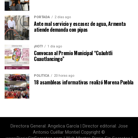
PORTADA
2 días ago
Ante mal servicio y escasez de agua, Armenta
atiende demanda con pipas
¡HOT!
1 día ago
Convocan al Premio Municipal “Cuāuhtli
Cuautlancingo”
POLITICA
20 horas ago
18 asambleas informativas realizó Morena Puebla
Directora General: Angelica García | Director editorial: Jose
Antonio Cuéllar Montiel Copyright ©