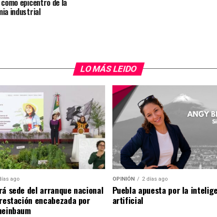
 como epicentro de la
ia industrial
LO MÁS LEIDO
días ago
OPINIÓN
2 días ago
rá sede del arranque nacional
Puebla apuesta por la intelig
orestación encabezada por
artificial
heinbaum