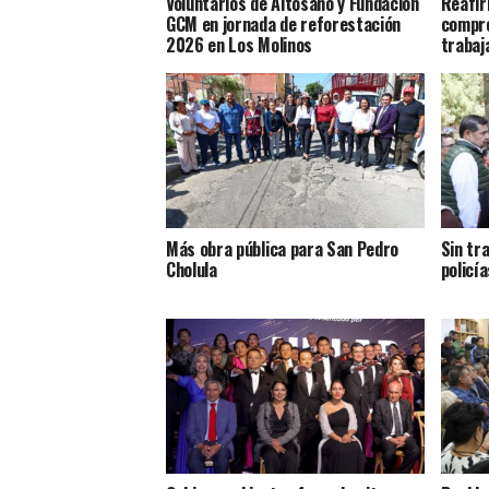
Voluntarios de Altosano y Fundación
Reafir
GCM en jornada de reforestación
compro
2026 en Los Molinos
trabaj
Más obra pública para San Pedro
Sin tr
Cholula
policía