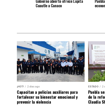
Gobierno abierto ofrece Lupita
Puebla
Cuautle a Canaco
econom
¡HOT!
2 días ago
ESTADO
2 
Capacitan a policías auxiliares para
Puebla se
fortalecer su bienestar emocional y
de la ref
prevenir la violencia
Claudia S