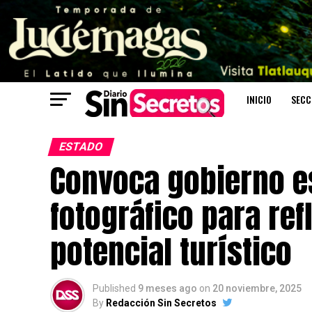
INICIO
SECC
ESTADO
Convoca gobierno e
fotográfico para ref
potencial turístico
Published
9 meses ago
on
20 noviembre, 2025
By
Redacción Sin Secretos