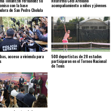
ma Tonantzin Fernández su
Reafirma Ceci Arellano
miso con la base
acompañamiento a niños y jóvenes
adora de San Pedro Cholula
abas, acceso a vivienda para
500 deportistas de 28 estados
s
participaron en el Torneo Nacional
de Tenis