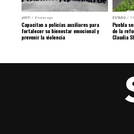
¡HOT!
8 horas ago
ESTADO
7 
Capacitan a policías auxiliares para
Puebla se
fortalecer su bienestar emocional y
de la ref
prevenir la violencia
Claudia S