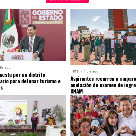
día ago
¡HOT!
1 día ago
uesta por un distrito
Aspirantes recurren a amparo
ario para detonar turismo e
anulación de examen de ingre
es
UNAM