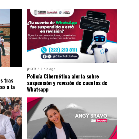
¡HOT!
1 día ago
Policía Cibernética alerta sobre
s tras
suspensión y revisión de cuentas de
so a la
Whatsapp