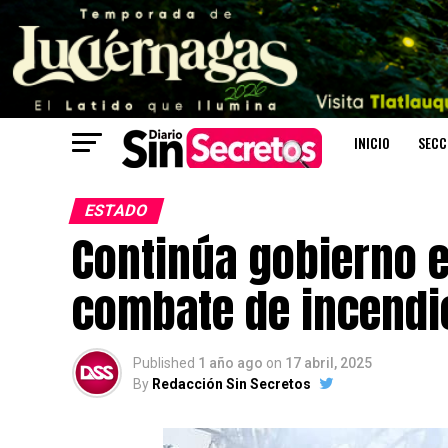
INICIO
SECC
ESTADO
Continúa gobierno e
combate de incendio
Published
1 año ago
on
17 abril, 2025
By
Redacción Sin Secretos