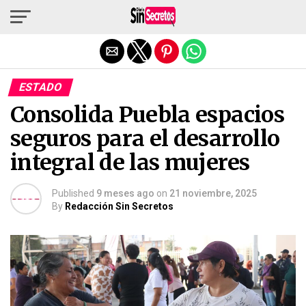
Salir de la versión móvil
ESTADO
Consolida Puebla espacios
seguros para el desarrollo
integral de las mujeres
Published
9 meses ago
on
21 noviembre, 2025
By
Redacción Sin Secretos