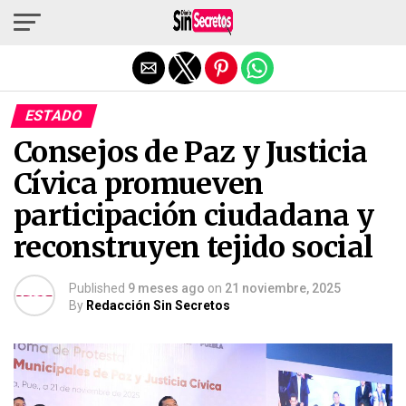
Salir de la versión móvil
ESTADO
Consejos de Paz y Justicia
Cívica promueven
participación ciudadana y
reconstruyen tejido social
Published
9 meses ago
on
21 noviembre, 2025
By
Redacción Sin Secretos